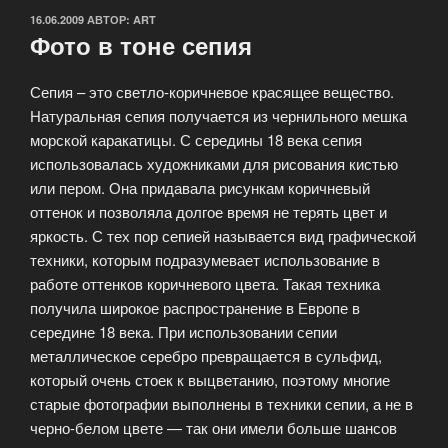
ОПУБЛИКОВАНО
16.06.2009
АВТОР:
ART
Фото в тоне сепия
Сепия – это светло-коричневое красящее вещество.
Натуральная сепия получается из чернильного мешка
морской каракатицы. С середины 18 века сепия
использовалась художниками для рисования кистью
или пером. Она придавала рисункам коричневый
оттенок и позволяла долгое время не терять цвет и
яркость. С тех пор сепией называется вид графической
техники, которым подразумевает использование в
работе оттенков коричневого цвета. Такая техника
получила широкое распространение в Европе в
середине 18 века. При использовании сепии
металлическое серебро превращается в сульфид,
который очень стоек к выцветанию, поэтому многие
старые фотографии выполнены в техники сепии, а не в
черно-белом цвете — так они имели больше шансов