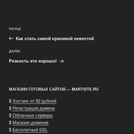
Навигация
Предыдущая
НАЗАД
по
запись:
записям
Как стать самой красивой невестой
Следующая
ДАЛЕЕ
запись
Резкость это хорошо!
МАГАЗИН ГОТОВЫХ САЙТОВ — MARTSITE.RU
$
Хостинг от 92 рублей
$
Регистрация домена
$
Облачные серверы
$
Магазин доменов
$
Бесплатный SSL