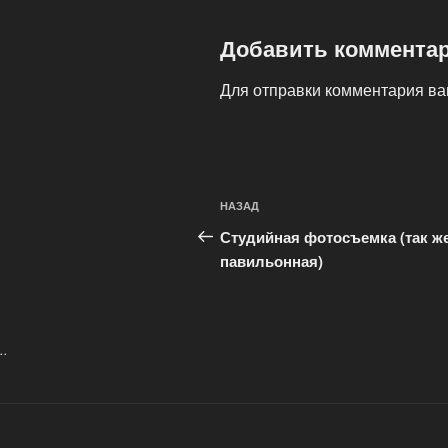
Добавить коммента
Для отправки комментария в
Навигация
Предыдущая
НАЗАД
по
запись:
Студийная фотосъемка (так ж
записям
павильонная)
..