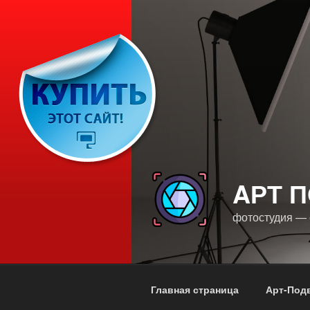
Перейти
к
содержимому
AРТ 
фотостудия — 
Главная страница
Арт-Под