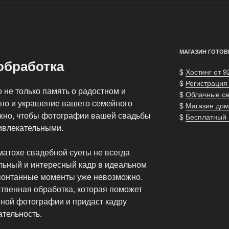
МАГАЗИН ГОТОВ
обработка
$
Хостинг от 9
$
Регистрация
не только память о радостном и
$
Облачные с
 но и украшение вашего семейного
$
Магазин дом
жно, чтобы фотографии вашей свадьбы
$
Бесплатный
ивлекательными.
атохе свадебной суеты не всегда
альный и интересный кадр в идеальном
 спонтанные моменты уже невозможно.
ственная обработка, которая поможет
нной фотографии и придаст кадру
ательность.