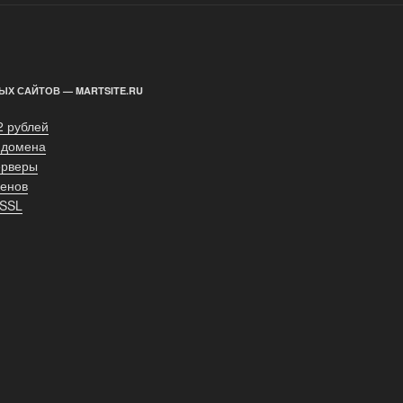
ЫХ САЙТОВ — MARTSITE.RU
2 рублей
 домена
ерверы
енов
 SSL