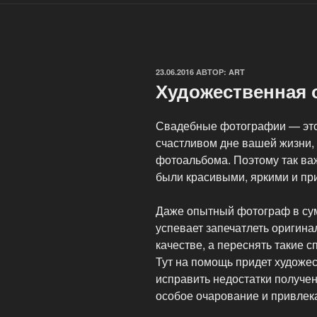
ОПУБЛИКОВАНО
23.06.2016
АВТОР:
ART
Художественная 
Свадебные фотографии — это 
счастливом дне вашей жизни,
фотоальбома. Поэтому так ва
были красивыми, яркими и пр
Даже опытный фотограф в сум
успевает запечатлеть оригин
качестве, а переснять такие
Тут на помощь придет художе
исправить недостатки получе
особое очарование и привлек