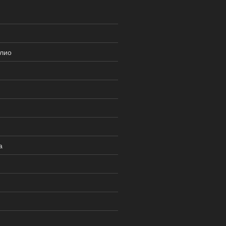
лио
а