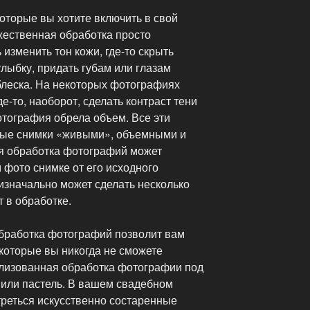
оторые вы хотите включить в свой
ественная обработка просто
 изменить тон кожи, где-то скрыть
улыбку, придать губам или глазам
блеска. На некоторых фотографиях
де-то, наоборот, сделать контраст тени
отография обрела объем. Все эти
ые снимки «живыми», объемными и
я обработка фотографий может
 фото снимке от его исходного
изначально может сделать несколько
т в обработке.
обработка фотографий позволит вам
которые вы никогда не сможете
тилизованная обработка фотографии под
 или пастель. В вашем свадебном
треться искусственно состаренные